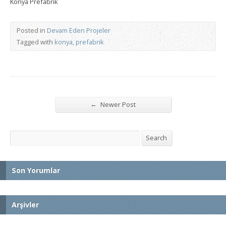
Konya Prefabrik
Posted in
Devam Eden Projeler
Tagged with
konya
,
prefabrik
←
Newer Post
Search
Search
Son Yorumlar
Arşivler